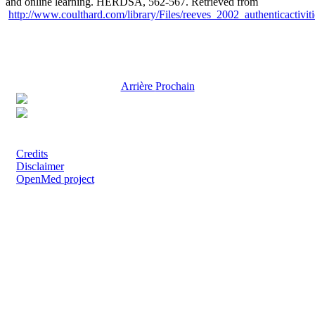
and online learning. HERDSA, 562-567. Retrieved from
http://www.coulthard.com/library/Files/reeves_2002_authenticactiviti
Arrière
Prochain
Except where otherwise noted, content on this site is licensed under a Creative
Commons Attribution 4.0 International License.
Credits
Disclaimer
OpenMed project