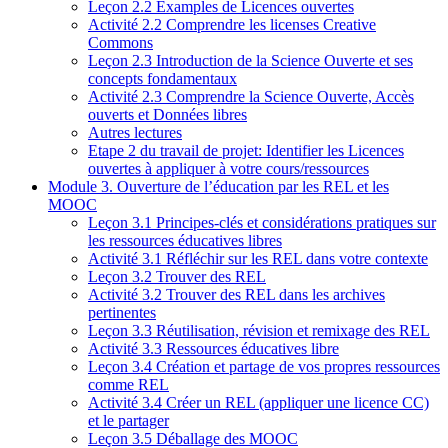
Leçon 2.2 Examples de Licences ouvertes
Activité 2.2 Comprendre les licenses Creative
Commons
Leçon 2.3 Introduction de la Science Ouverte et ses
concepts fondamentaux
Activité 2.3 Comprendre la Science Ouverte, Accès
ouverts et Données libres
Autres lectures
Etape 2 du travail de projet: Identifier les Licences
ouvertes à appliquer à votre cours/ressources
Module 3. Ouverture de l’éducation par les REL et les
MOOC
Leçon 3.1 Principes-clés et considérations pratiques sur
les ressources éducatives libres
Activité 3.1 Réfléchir sur les REL dans votre contexte
Leçon 3.2 Trouver des REL
Activité 3.2 Trouver des REL dans les archives
pertinentes
Leçon 3.3 Réutilisation, révision et remixage des REL
Activité 3.3 Ressources éducatives libre
Leçon 3.4 Création et partage de vos propres ressources
comme REL
Activité 3.4 Créer un REL (appliquer une licence CC)
et le partager
Leçon 3.5 Déballage des MOOC