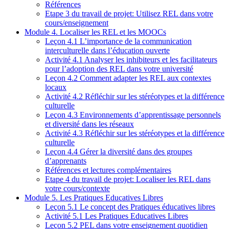
Références
Etape 3 du travail de projet: Utilisez REL dans votre
cours/enseignement
Module 4. Localiser les REL et les MOOCs
Leçon 4.1 L’importance de la communication
interculturelle dans l’éducation ouverte
Activité 4.1 Analyser les inhibiteurs et les facilitateurs
pour l’adoption des REL dans votre université
Leçon 4.2 Comment adapter les REL aux contextes
locaux
Activité 4.2 Réfléchir sur les stéréotypes et la différence
culturelle
Leçon 4.3 Environnements d’apprentissage personnels
et diversité dans les réseaux
Activité 4.3 Réfléchir sur les stéréotypes et la différence
culturelle
Leçon 4.4 Gérer la diversité dans des groupes
d’apprenants
Références et lectures complémentaires
Etape 4 du travail de projet: Localiser les REL dans
votre cours/contexte
Module 5. Les Pratiques Educatives Libres
Leçon 5.1 Le concept des Pratiques éducatives libres
Activité 5.1 Les Pratiques Educatives Libres
Leçon 5.2 PEL dans votre enseignement quotidien