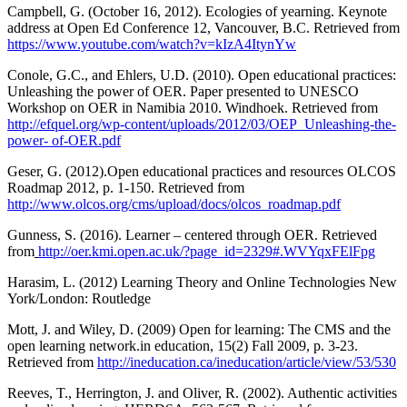
Campbell, G. (October 16, 2012). Ecologies of yearning. Keynote
address at Open Ed Conference 12, Vancouver, B.C. Retrieved from
https://www.youtube.com/watch?v=kIzA4ItynYw
Conole, G.C., and Ehlers, U.D. (2010). Open educational practices:
Unleashing the power of OER. Paper presented to UNESCO
Workshop on OER in Namibia 2010. Windhoek. Retrieved from
http://efquel.org/wp-content/uploads/2012/03/OEP_Unleashing-the-
power- of-OER.pdf
Geser, G. (2012).Open educational practices and resources OLCOS
Roadmap 2012, p. 1-150. Retrieved from
http://www.olcos.org/cms/upload/docs/olcos_roadmap.pdf
Gunness, S. (2016). Learner – centered through OER. Retrieved
from
http://oer.kmi.open.ac.uk/?page_id=2329#.WVYqxFElFpg
Harasim, L. (2012) Learning Theory and Online Technologies New
York/London: Routledge
Mott, J. and Wiley, D. (2009) Open for learning: The CMS and the
open learning network.in education, 15(2) Fall 2009, p. 3-23.
Retrieved from
http://ineducation.ca/ineducation/article/view/53/530
Reeves, T., Herrington, J. and Oliver, R. (2002). Authentic activities