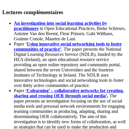
Lectures complémentaires
An investigation into social learning activities by
practitioners
in Open Educational Practices, Bieke Schreurs,
Antoine Van den Beemt, Fleur Prinsen, Gabi Witthaus,
Grainne Conole, Maarten de Laat.
Paper ‘
Using innovative social networking tools to foster
communities of practice’
. The paper presents the National
Digital Learning Resources Service (NDLR), funded by the
HEA (Ireland), an open educational resource service
providing an open online repository and community portal,
shared between the seven Universities and the fourteen
Institutes of Technology in Ireland. The NDLR uses
innovative technologies and social networking tools to foster
over thirty active communities of practice.
Paper
‘Colearning’ – collaborative networks for creating,
sharing and reusing OER through social media’
.
The
paper presents an investigation focusing on the use of social
media tools and personal network environments for engaging
learning communities in producing, adapting, sharing and
disseminating OER collaboratively. The aim of this
investigation is to identify new forms of collaboration, as well
as strategies that can be used to make the production and