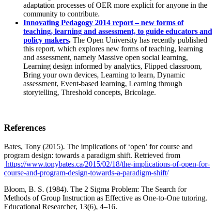
adaptation processes of OER more explicit for anyone in the
community to contribute.
Innovating Pedagogy 2014 report – new forms of
teaching, learning and assessment, to guide educators and
policy makers
.
The Open University has recently published
this report, which explores new forms of teaching, learning
and assessment, namely Massive open social learning,
Learning design informed by analytics, Flipped classroom,
Bring your own devices, Learning to learn, Dynamic
assessment, Event-based learning, Learning through
storytelling, Threshold concepts, Bricolage.
References
Bates, Tony (2015). The implications of ‘open’ for course and
program design: towards a paradigm shift. Retrieved from
https://www.tonybates.ca/2015/02/18/the-implications-of-open-for-
course-and-program-design-towards-a-paradigm-shift/
Bloom, B. S. (1984). The 2 Sigma Problem: The Search for
Methods of Group Instruction as Effective as One-to-One tutoring.
Educational Researcher, 13(6), 4–16.